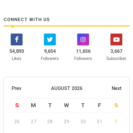
CONNECT WITH US
58,742
9,654
12,929
4,030
Likes
Followers
Followers
Subscriber
Prev
AUGUST
2026
Next
S
M
T
W
T
F
S
26
27
28
29
30
31
1